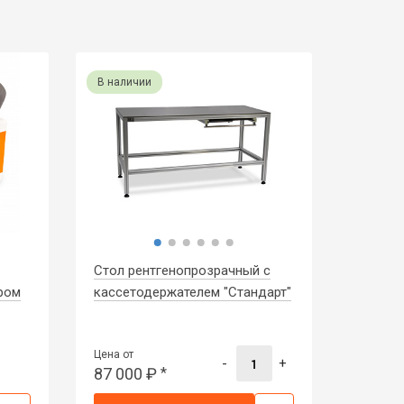
В наличии
Стол рентгенопрозрачный с
ром
кассетодержателем "Стандарт"
Цена от
-
+
87 000
₽
*