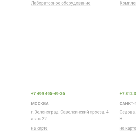
Лабораторное оборудование
Компле
+7 499 495-49-36
+7 812 
МОСКВА
САНКТ-
г. Зеленоград, Савелкинский проезд, 4,
Седова,
этаж 22
H
на карте
на карт