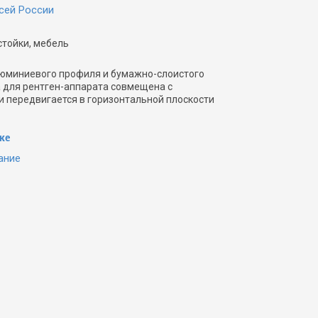
сей России
стойки, мебель
люминиевого профиля и бумажно-слоистого
а для рентген-аппарата совмещена с
 передвигается в горизонтальной плоскости
ке
ание