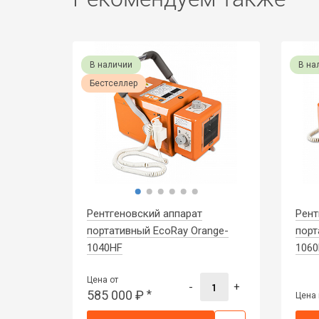
В наличии
В на
Бестселлер
Рентгеновский аппарат
Рент
портативный EcoRay Orange-
порт
1040HF
1060
Цена от
-
+
585 000
₽
*
Цена 