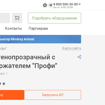
8 800 500-30-85
пн-пт 9:00-18:00
Подобрать оборудование
Контакты
Партнерам
ьютор Mindray Animal
Карта сайта
офи"
генопрозрачный с
ржателем "Профи"
вы: 1
₽
*
ну
Запросить КП