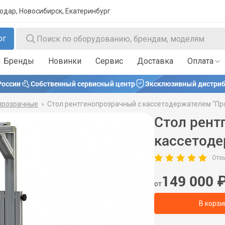
нодар, Новосибирск, Екатеринбург
ог
Бренды
Новинки
Сервис
Доставка
Оплата
России
Собственный сервисный центр
Эксклюзивный дистриб
прозрачные
Стол рентгенопрозрачный с кассетодержателем "Пр
Стол рент
кассетоде
Отзы
149 000
от
В корзи