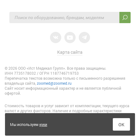
Карта сайта
© 2026 ООО «Ист Медикал Групп». Все права защищены.
ИНН 7735178032 / ОГРН 1187746719753
Перепечатка текстов возможна только с письменного разрешения
владельца сайта,
zoomed@zoomed.ru
Сайт носит информационный характер и не является публичной
офертой.
Стоимость товаров и услуг зависит от комплектации, текущего курса
валют и других факторов. Наличие и подробные характеристики
уточняйте у специалистов отдела продаж.
ОК
Мы используем
куки