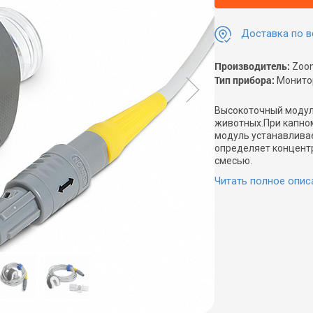
Доставка по в
Производитель:
Zoo
Тип прибора:
Монитор
Высокоточный модул
животных.При капном
модуль устанавливае
определяет концентр
смесью.
Читать полное опис