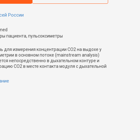
сей России
med
ы пациента, пульсоксиметры
ь для измерения концентрации СО2 на выдохе у
етрии в основном потоке (mainstream analysis)
тся непосредственно в дыхательном контуре и
ацию СО2 в месте контакта модуля с дыхательной
ание