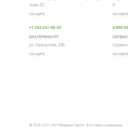
этаж 22
H
на карте
на карт
+7 343 241-00-42
8 800 5
ЕКАТЕРИНБУРГ
СЕРВИ
ул. Свердлова, 32Б
Сервис
на карте
на карт
© 2026 ООО «Ист Медикал Групп». Все права защищены.