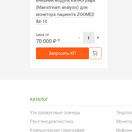
Внешний модуль капнографа
(Mainstream analysis) для
монитора пациента ZOOMED
IM-10
Цена от
-
+
70 000
₽
*
Запросить КП
КАТАЛОГ
Ультразвуковые сканеры
Эндоск
Рентгенодиагностика
Монито
Компьютерная томография
Инфузи