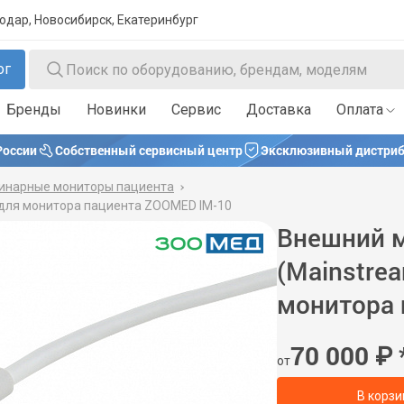
нодар, Новосибирск, Екатеринбург
ог
Бренды
Новинки
Сервис
Доставка
Оплата
России
Собственный сервисный центр
Эксклюзивный дистриб
инарные мониторы пациента
 для монитора пациента ZOOMED IM-10
Внешний м
(Mainstrea
монитора 
70 000
₽
от
В корзи