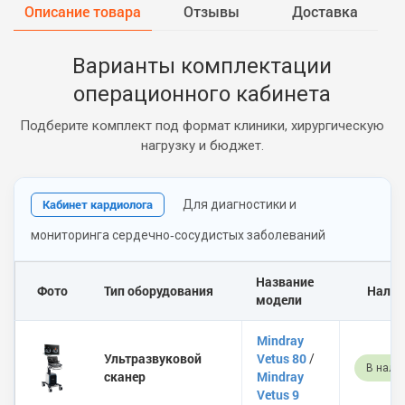
Описание товара
Отзывы
Доставка
Варианты комплектации
операционного кабинета
Подберите комплект под формат клиники, хирургическую
нагрузку и бюджет.
Кабинет кардиолога
Для диагностики и
мониторинга сердечно‑сосудистых заболеваний
Название
Фото
Тип оборудования
Налич
модели
Mindray
Ультразвуковой
Vetus 80
/
В нали
сканер
Mindray
Vetus 9