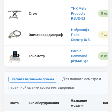
THX Metal
Стол
Products
В нали
RJUS-02
Нейрософт
Электрокардиограф
Поли-
Под за
Спектр-8/B
Cardio
Тонометр
Command
В нали
petMAP g3
Кабинет первичного приема
Для полного осмотра и
первичной оценки состояния здоровья
Название
Фото
Тип оборудования
Налич
модели