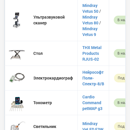
Mindray
Vetus 50
/
Ультразвуковой
Mindray
В нали
сканер
Vetus 80
/
Mindray
Vetus 9
THX Metal
Стол
Products
В нали
RJUS-02
Нейрософт
Электрокардиограф
Поли-
Под за
Спектр-8/B
Cardio
Тонометр
Command
В нали
petMAP g3
Mindray
Светильник
Под за
VeLED E3W