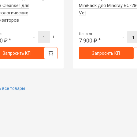
e Cleanser для
MiniPack для Mindray BC-28
тологических
Vet
изаторов
от
Цена от
-
+
-
00
₽
*
7 900
₽
*
Запросить КП
Запросить КП
 все товары