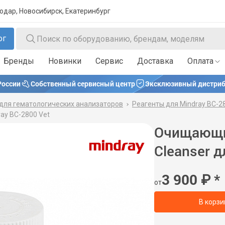
нодар, Новосибирск, Екатеринбург
ог
Бренды
Новинки
Сервис
Доставка
Оплата
России
Собственный сервисный центр
Эксклюзивный дистриб
для гематологических анализаторов
Реагенты для Mindray BC-2
ay BC-2800 Vet
Очищающий
Cleanser д
3 900
₽
*
от
В корзи