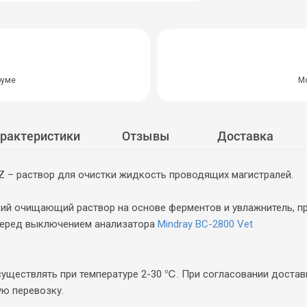
руме
Мо
арактеристики
Отзывы
Доставка
Z – раствор для очистки жидкость проводящих магистралей.
кий очищающий раствор на основе ферментов и увлажнитель, 
 перед выключением анализатора
Mindray BC-2800 Vet
существлять при температуре 2-30 ℃. При согласовании доста
ую перевозку.