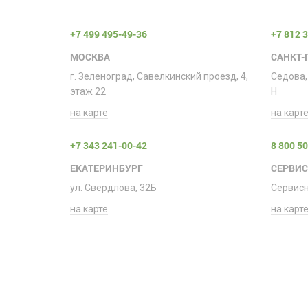
+7 499 495-49-36
+7 812 
МОСКВА
САНКТ-
г. Зеленоград, Савелкинский проезд, 4,
Седова,
этаж 22
H
на карте
на карт
+7 343 241-00-42
8 800 5
ЕКАТЕРИНБУРГ
СЕРВИ
ул. Свердлова, 32Б
Сервис
на карте
на карт