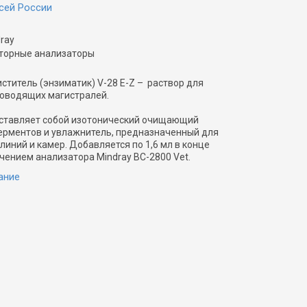
сей России
ray
торные анализаторы
титель (энзиматик) V-28 E-Z – раствор для
роводящих магистралей.
дставляет собой изотонический очищающий
ерментов и увлажнитель, предназначенный для
линий и камер. Добавляется по 1,6 мл в конце
ением анализатора Mindray BC-2800 Vet.
ание