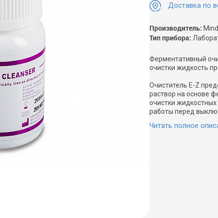
Доставка по в
Производитель:
Mind
Тип прибора:
Лабора
Ферментативный очис
очистки жидкость п
Очиститель E-Z пре
раствор на основе ф
очистки жидкостных 
работы перед выключ
Читать полное опис