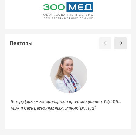
Лекторы
Ветер Дарья – ветеринарный врач, специалист УЗД ИВЦ
Ал
МВА и Сеть Ветеринарных Клиник "Dr. Hug"
ре
МВ