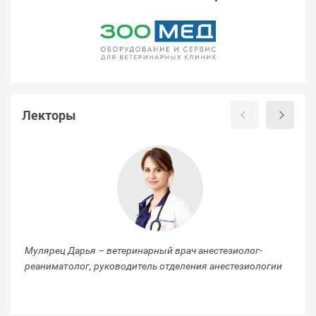
Лекторы
Мулярец Дарья – ветеринарный врач анестезиолог-
Лы
реаниматолог, руководитель отделения анестезиологии
ре
че