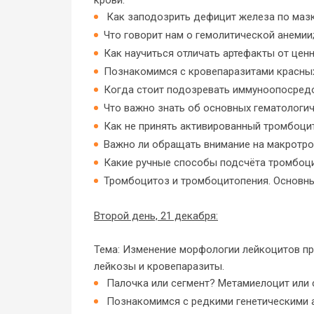
крови.
Как заподозрить дефицит железа по мазк
Что говорит нам о гемолитической анемии
Как научиться отличать артефакты от цен
Познакомимся с кровепаразитами красных
Когда стоит подозревать иммуноопосред
Что важно знать об основных гематологиче
Как не принять активированный тромбоци
Важно ли обращать внимание на макротро
Какие ручные способы подсчёта тромбоци
Тромбоцитоз и тромбоцитопения. Основн
Второй день, 21 декабря:
Тема: Изменение морфологии лейкоцитов пр
лейкозы и кровепаразиты.
Палочка или сегмент? Метамиелоцит или 
Познакомимся с редкими генетическими 