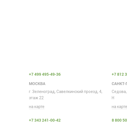
+7 499 495-49-36
+7 812 
МОСКВА
САНКТ-
г. Зеленоград, Савелкинский проезд, 4,
Седова,
этаж 22
H
на карте
на карт
+7 343 241-00-42
8 800 5