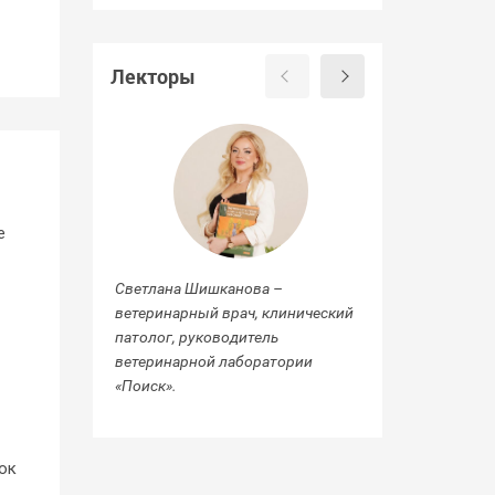
Лекторы
е
Светлана Шишканова –
Зарщикова Майя
ветеринарный врач, клинический
врач-клинически
патолог, руководитель
независимой ве
ветеринарной лаборатории
лаборатории По
«Поиск».
ок