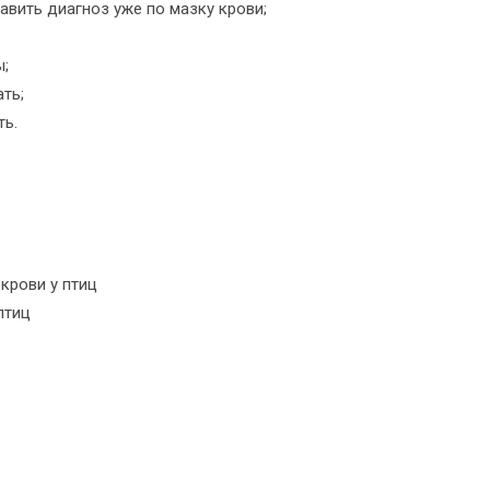
авить диагноз уже по мазку крови;
ы;
ть;
ть.
крови у птиц
птиц