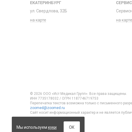
ЕКАТЕРИНБУРГ
СЕРВИ
ул. Свердлова, 32Б
Сервис
на карте
на карт
© 2026 ООО «Ист Медикал Групп». Все права защищены.
ИНН 7735178032 / ОГРН 1187746719753
Перепечатка текстов возможна только с письменного разр
zoomed@zoomed.ru
Сайт носит информационный характер и не является публи
ОК
Мы используем
куки