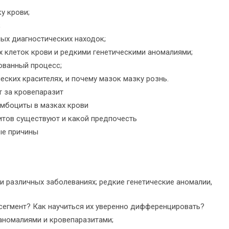
у крови;
;
ных диагностических находок;
 клеток крови и редкими генетическими аномалиями;
ованный процесс;
ских красителях, и почему мазок мазку рознь.
т за кровепаразит
мбоциты в мазках крови
тов существуют и какой предпочесть
ые причины
и различных заболеваниях; редкие генетические аномалии,
сегмент? Как научиться их уверенно дифференцировать?
аномалиями и кровепаразитами;