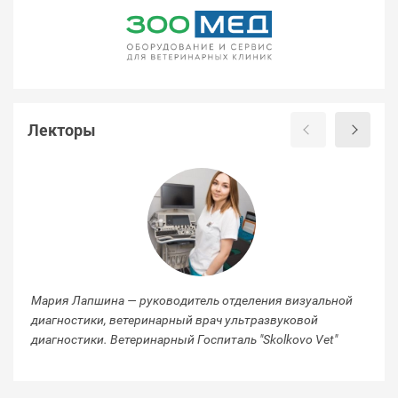
Лекторы
Мария Лапшина — руководитель отделения визуальной
Кр
диагностики, ветеринарный врач ультразвуковой
ка
диагностики. Ветеринарный Госпиталь "Skolkovo Vet"
Ев