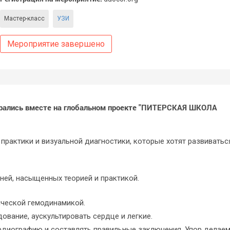
Мастер-класс
УЗИ
Мероприятие завершено
брались вместе на глобальном проекте "ПИТЕРСКАЯ ШКОЛА
практики и визуальной диагностики, которые хотят развиватьс
ней, насыщенных теорией и практикой.
ической гемодинамикой.
вание, аускультировать сердце и легкие.
диографию и составлять правильные заключения. Упор делае