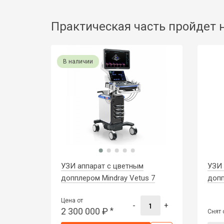
Практическая часть пройдет 
В наличии
УЗИ аппарат с цветным
УЗИ 
допплером Mindray Vetus 7
допп
Цена от
-
+
2 300 000
₽
*
Снят 