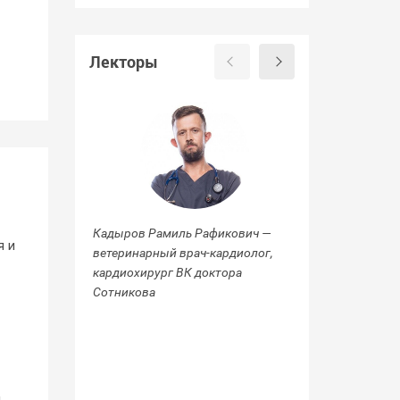
Лекторы
Кадыров Рамиль Рафикович —
Гиршов Алексан
я и
ветеринарный врач-кардиолог,
— ветеринарный
кардиохирург ВК доктора
ВК доктора Сот
Сотникова
м