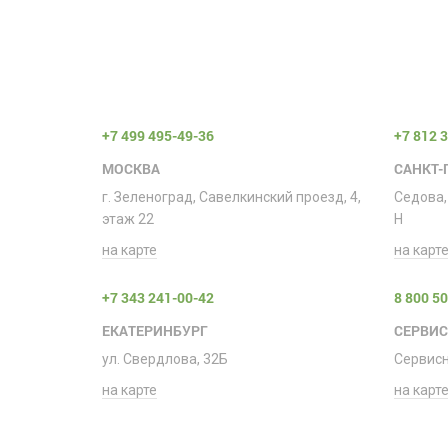
+7 499 495-49-36
+7 812 
МОСКВА
САНКТ-
г. Зеленоград, Савелкинский проезд, 4,
Седова,
этаж 22
H
на карте
на карт
+7 343 241-00-42
8 800 5
ЕКАТЕРИНБУРГ
СЕРВИ
ул. Свердлова, 32Б
Сервис
на карте
на карт