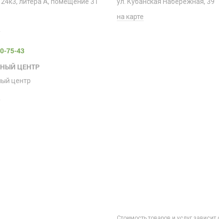
 24к3, литера А, помещение 31
ул. Кубанская Набережная, 39
на карте
е
00-75-43
СНЫЙ ЦЕНТР
ный центр
е
Стоимость товаров и услуг зависит 