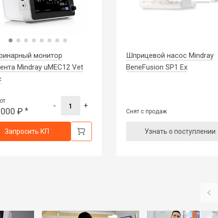
ринарный монитор
Шприцевой насос Mindray
ента Mindray uMEC12 Vet
BeneFusion SP1 Ex
c
от
-
+
 000
₽
*
Снят с продаж
Запросить КП
Узнать о поступлении