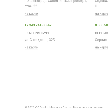
г. Зеленоград, Савелкинский проезд, 4,
Седова,
этаж 22
H
на карте
на карт
+7 343 241-00-42
8 800 5
ЕКАТЕРИНБУРГ
СЕРВИ
ул. Свердлова, 32Б
Сервис
на карте
на карт
© 2026 ООО «Ист Медикал Групп». Все права защищены.