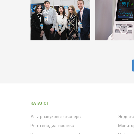
КАТАЛОГ
Ультразвуковые сканеры
Эндоск
Рентгенодиагностика
Монито