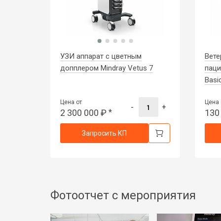
УЗИ аппарат с цветным
Вете
допплером Mindray Vetus 7
паци
Basi
Цена от
Цена 
-
+
2 300 000
₽
*
130
Запросить КП
Фотоотчет с мероприятия