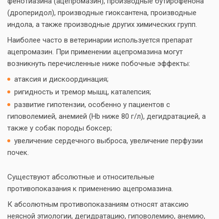
фенотиазина (ацепромазин), производные бутирофенона
(дроперидол), производные гиоксантена, производные
индола, а также производные других химических групп.
Наиболее часто в ветеринарии используется препарат
ацепромазин. При применении ацепромазина могут
возникнуть перечисленные ниже побочные эффекты:
атаксия и дискоординация;
ригидность и тремор мышц, каталепсия;
развитие гипотензии, особенно у пациентов с
гиповолемией, анемией (Hb ниже 80 г/л), дегидратацией, а
также у собак породы боксер;
увеличение сердечного выброса, увеличение перфузии
почек.
Существуют абсолютные и относительные
противопоказания к применению ацепромазина.
К абсолютным противопоказаниям относят атаксию
неясной этиологии, дегидратацию, гиповолемию, анемию,