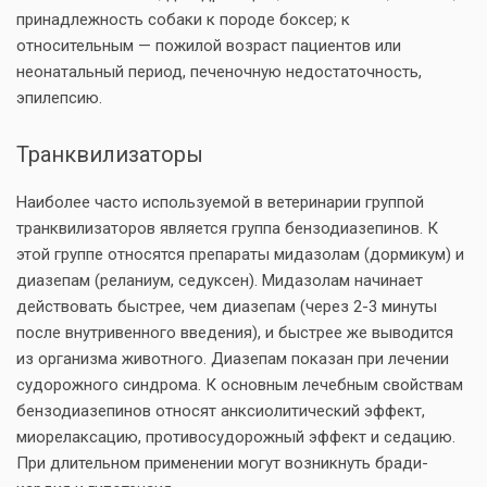
принадлежность собаки к породе боксер; к
относительным — пожилой возраст пациентов или
неонатальный период, печеночную недостаточность,
эпилепсию.
Транквилизаторы
Наиболее часто используемой в ветеринарии группой
транквилизаторов является группа бензодиазепинов. К
этой группе относятся препараты мидазолам (дормикум) и
диазепам (реланиум, седуксен). Мидазолам начинает
действовать быстрее, чем диазепам (через 2-3 минуты
после внутривенного введения), и быстрее же выводится
из организма животного. Диазепам показан при лечении
судорожного синдрома. К основным лечебным свойствам
бензодиазепинов относят анксиолитический эффект,
миорелаксацию, противосудорожный эффект и седацию.
При длительном применении могут возникнуть бради-