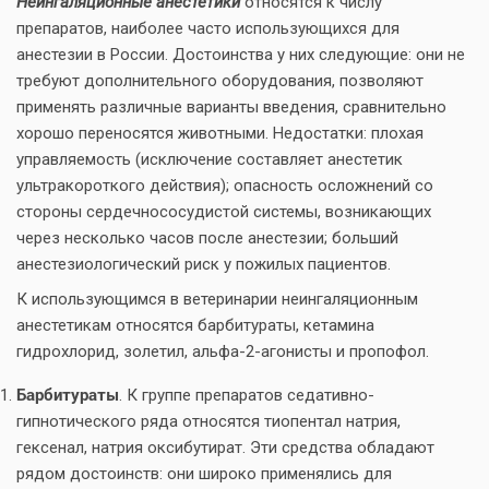
Неингаляционные анестетики
относятся к числу
препаратов, наиболее часто использующихся для
анестезии в России. Достоинства у них следующие: они не
требуют дополнительного оборудования, позволяют
применять различные варианты введения, сравнительно
хорошо переносятся животными. Недостатки: плохая
управляемость (исключение составляет анестетик
ультракороткого действия); опасность осложнений со
стороны сердечнососудистой системы, возникающих
через несколько часов после анестезии; больший
анестезиологический риск у пожилых пациентов.
К использующимся в ветеринарии неингаляционным
анестетикам относятся барбитураты, кетамина
гидрохлорид, золетил, альфа-2-агонисты и пропофол.
Барбитураты
. К группе препаратов седативно-
гипнотического ряда относятся тиопентал натрия,
гексенал, натрия оксибутират. Эти средства обладают
рядом достоинств: они широко применялись для