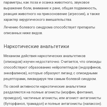
параметры, как поза и осанка животного, звуковое
выражение боли, внимание к ране, общая подвижность,
реакция животного на прикосновение (агрессия), а также
характер хирургического вмешательства.
Лечению болевого синдрома способствует препараты
описанных ниже видов.
Наркотические анальгетики
Механизм действия наркотических анальгетиков
(опиоидов) изучен недостаточно. Считается, что опиоиды
способствуют образованию нейропептидов (эндорфинов,
энкефалинов), которые образуют лиганд с опиоидными
рецепторами, ликвидируя тем самым болевой синдром.
По своей активности наркотические анальгетики
разделяются на полные агонисты (морфин, фентанил,
промедол), частичные агонисты, или агонист-антагонисты
(буторфанол, трамадол) и полные антагонисты (налаксон).