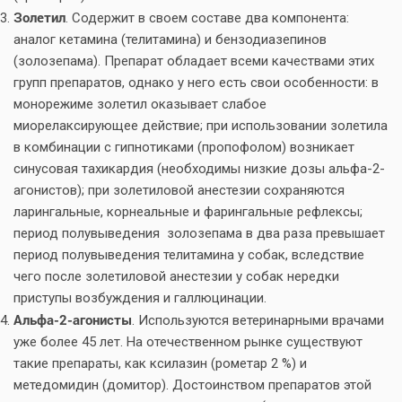
Золетил
. Содержит в своем составе два компонента:
аналог кетамина (телитамина) и бензодиазепинов
(золозепама). Препарат обладает всеми качествами этих
групп препаратов, однако у него есть свои особенности: в
монорежиме золетил оказывает слабое
миорелаксирующее действие; при использовании золетила
в комбинации с гипнотиками (пропофолом) возникает
синусовая тахикардия (необходимы низкие дозы альфа-2-
агонистов); при золетиловой анестезии сохраняются
ларингальные, корнеальные и фарингальные рефлексы;
период полувыведения золозепама в два раза превышает
период полувыведения телитамина у собак, вследствие
чего после золетиловой анестезии у собак нередки
приступы возбуждения и галлюцинации.
Альфа-2-агонисты
. Используются ветеринарными врачами
уже более 45 лет. На отечественном рынке существуют
такие препараты, как ксилазин (рометар 2 %) и
метедомидин (домитор). Достоинством препаратов этой