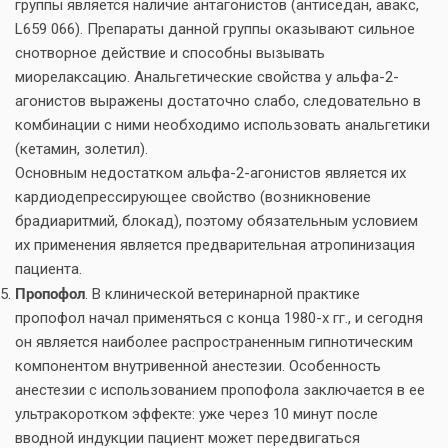
группы является наличие антагонистов (антиседан, авакс,
L659 066). Препараты данной группы оказывают сильное
снотворное действие и способны вызывать
миорелаксацию. Анальгетические свойства у альфа-2-
агонистов выражены достаточно слабо, следовательно в
комбинации с ними необходимо использовать анальгетики
(кетамин, золетил).
Основным недостатком альфа-2-агонистов является их
кардиодепрессирующее свойство (возникновение
брадиаритмий, блокад), поэтому обязательным условием
их применения является предварительная атропинизация
пациента.
Пропофол
. В клинической ветеринарной практике
пропофол начал применяться с конца 1980-х гг., и сегодня
он является наиболее распространенным гипнотическим
компонентом внутривенной анестезии. Особенность
анестезии с использованием пропофола заключается в ее
ультракоротком эффекте: уже через 10 минут после
вводной индукции пациент может передвигаться