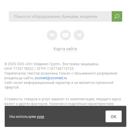
Карта сайта
© 2026 ООО «Ист Медикал Групп». Все права защищены.
ИНН 7735178032 / ОГРН 1187746719753
Перепечатка текстов возможна только с письменного разрешения
владельца сайта,
zoomed@zoomed.ru
Сайт носит информационный характер и не является публичной
офертой.
Стоимость товаров и услуг зависит от комплектации, текущего курса
валют и других факторов. Наличие и подробные характеристики
уточняйте у специалистов отдела продаж.
ОК
Мы используем
куки